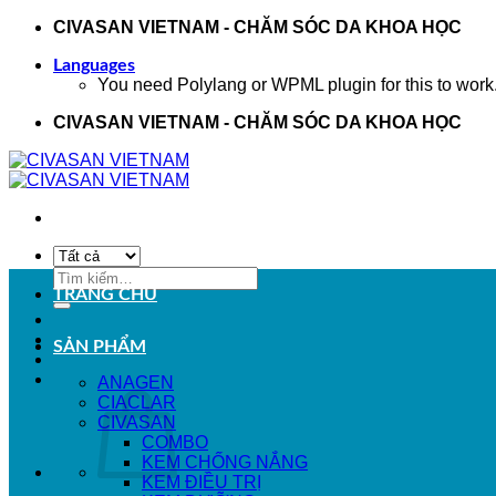
Bỏ
CIVASAN VIETNAM - CHĂM SÓC DA KHOA HỌC
qua
nội
Languages
You need Polylang or WPML plugin for this to work
dung
CIVASAN VIETNAM - CHĂM SÓC DA KHOA HỌC
Tìm
kiếm:
TRANG CHỦ
SẢN PHẨM
ANAGEN
CIACLAR
CIVASAN
COMBO
KEM CHỐNG NẮNG
KEM ĐIỀU TRỊ