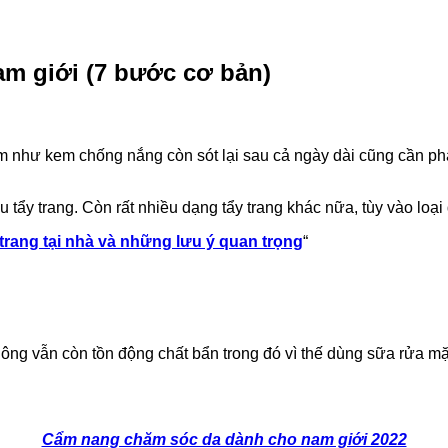
m giới (7 bước cơ bản)
như kem chống nắng còn sót lại sau cả ngày dài cũng cần phải
ầu tẩy trang. Còn rất nhiều dạng tẩy trang khác nữa, tùy vào lo
 trang tại nhà và những lưu ý quan trọng
“
 lông vẫn còn tồn động chất bẩn trong đó vì thế dùng sữa rửa m
Cẩm nang chăm sóc da dành cho nam giới 2022