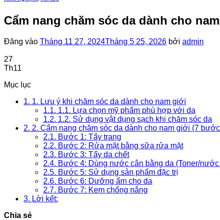
Cẩm nang chăm sóc da dành cho nam 
Đăng vào
Tháng 11 27, 2024
Tháng 5 25, 2026
bởi
admin
27
Th11
Mục lục
1.
1. Lưu ý khi chăm sóc da dành cho nam giới
1.1.
1.1. Lựa chọn mỹ phẩm phù hợp với da
1.2.
1.2. Sử dụng vật dụng sạch khi chăm sóc da
2.
2. Cẩm nang chăm sóc da dành cho nam giới (7 bước
2.1.
Bước 1: Tẩy trang
2.2.
Bước 2: Rửa mặt bằng sữa rửa mặt
2.3.
Bước 3: Tẩy da chết
2.4.
Bước 4: Dùng nước cân bằng da (Toner/nước
2.5.
Bước 5: Sử dụng sản phẩm đặc trị
2.6.
Bước 6: Dưỡng ẩm cho da
2.7.
Bước 7: Kem chống nắng
3.
Lời kết:
Chia sẻ