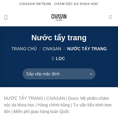
Bỏ
CIVASAN VIETNAM - CHĂM SÓC DA KHOA HỌC
qua
nội
dung
Nước tẩy trang
TRANG CHỦ
/
CIVASAN
/
NƯỚC TẨY TRANG
LỌC
NƯỚC TẨY TRANG | CIVASAN | Dược Mỹ phẩm chăm
sóc da khoa học | Hàng chính hãng | Tư vấn liệu trình trọn
đời | Miễn phí giao hàng toàn Quốc