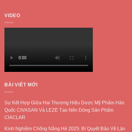
VIDEO
BÀI VIẾT MỚI
Sự Kết Hợp Giữa Hai Thương Hiệu Dược Mỹ Phẩm Hàn
Quốc CIVASAN Và LEZE Tạo Nên Dòng Sản Phẩm
CIACLAR
Kinh Nghiệm Chống Nắng Hè 2025: Bí Quyết Bảo Vệ Làn