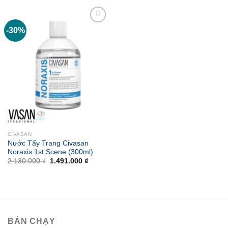
-30%
Add to
wishlist
CIVASAN
Nước Tẩy Trang Civasan
Noraxis 1st Scene (300ml)
Giá
Giá
2.130.000
₫
1.491.000
₫
gốc
hiện
là:
tại
2.130.000 ₫.
là:
1.491.000 ₫.
BÁN CHẠY