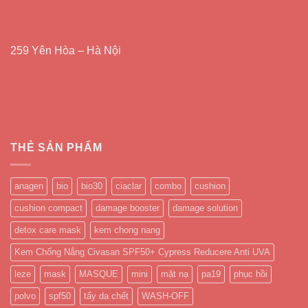
259 Yên Hòa – Hà Nội
THẺ SẢN PHẨM
anagen
bio
bio30
ciaclar
combo
cushion
cushion compact
damage booster
damage solution
detox care mask
kem chong nang
Kem Chống Nắng Civasan SPF50+ Cypress Reducere Anti UVA
leze
mask
MASQUE
mini
mặt nạ
pa19
phục hồi
polvo
spf50
tẩy da chết
WASH-OFF