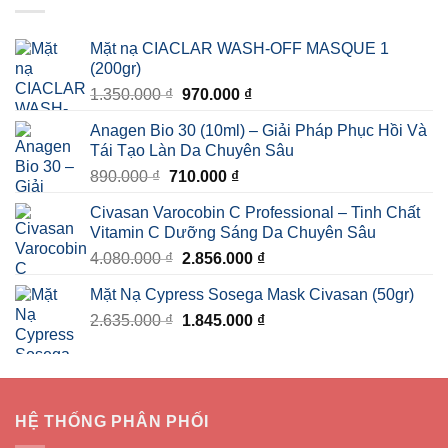
Mặt nạ CIACLAR WASH-OFF MASQUE 1
(200gr)
Giá
Giá
1.350.000
₫
970.000
₫
gốc
hiện
Anagen Bio 30 (10ml) – Giải Pháp Phục Hồi Và
là:
tại
Tái Tạo Làn Da Chuyên Sâu
1.350.000 ₫.
là:
Giá
Giá
890.000
₫
710.000
₫
970.000 ₫.
gốc
hiện
Civasan Varocobin C Professional – Tinh Chất
là:
tại
Vitamin C Dưỡng Sáng Da Chuyên Sâu
890.000 ₫.
là:
Giá
Giá
4.080.000
₫
2.856.000
₫
710.000 ₫.
gốc
hiện
Mặt Nạ Cypress Sosega Mask Civasan (50gr)
là:
tại
Giá
Giá
2.635.000
₫
4.080.000 ₫.
1.845.000
₫
là:
gốc
hiện
2.856.000 ₫.
là:
tại
2.635.000 ₫.
là:
1.845.000 ₫.
HỆ THỐNG PHÂN PHỐI