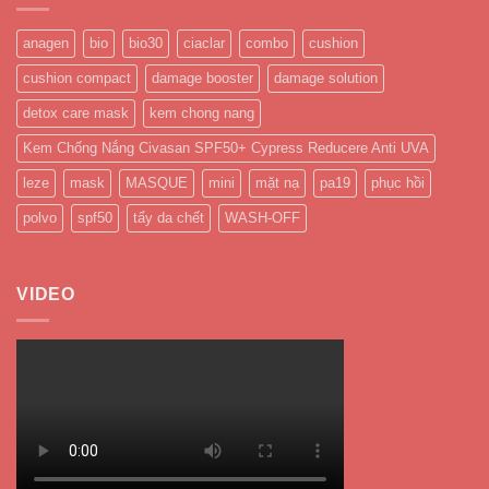
anagen
bio
bio30
ciaclar
combo
cushion
cushion compact
damage booster
damage solution
detox care mask
kem chong nang
Kem Chống Nắng Civasan SPF50+ Cypress Reducere Anti UVA
leze
mask
MASQUE
mini
mặt nạ
pa19
phục hồi
polvo
spf50
tẩy da chết
WASH-OFF
VIDEO