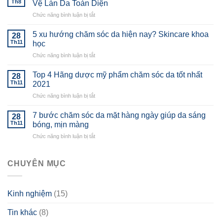
Th8
Vệ Làn Da Toàn Diện
Giữa
ở
Chức năng bình luận bị tắt
Hai
Kinh
Thương
Nghiệm
Hiệu
5 xu hướng chăm sóc da hiện nay? Skincare khoa
28
Chống
Dược
Th11
học
Nắng
Mỹ
ở
Chức năng bình luận bị tắt
Hè
Phẩm
5
2025:
Hàn
xu
Bí
Top 4 Hãng dược mỹ phẩm chăm sóc da tốt nhất
Quốc
28
hướng
Quyết
Th11
2021
CIVASAN
chăm
Bảo
Và
ở
Chức năng bình luận bị tắt
sóc
Vệ
LEZE
Top
da
Làn
Tạo
4
hiện
7 bước chăm sóc da mặt hàng ngày giúp da sáng
Da
28
Nên
Hãng
nay?
Th11
bóng, mịn màng
Toàn
Dòng
dược
Skincare
Diện
Sản
ở
Chức năng bình luận bị tắt
mỹ
khoa
Phẩm
7
phẩm
học
CIACLAR
bước
chăm
chăm
CHUYÊN MỤC
sóc
sóc
da
da
tốt
mặt
nhất
Kinh nghiệm
(15)
hàng
2021
ngày
Tin khác
(8)
giúp
da