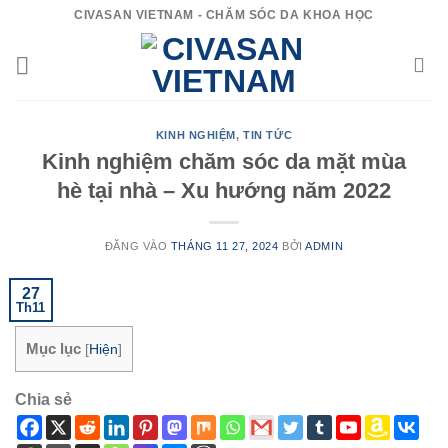
Bỏ
CIVASAN VIETNAM - CHĂM SÓC DA KHOA HỌC
qua
nội
dung
KINH NGHIỆM
,
TIN TỨC
Kinh nghiệm chăm sóc da mặt mùa
hè tại nhà – Xu hướng năm 2022
ĐĂNG VÀO
THÁNG 11 27, 2024
BỞI
ADMIN
27
Th11
Mục lục
[
Hiện
]
Chia sẻ