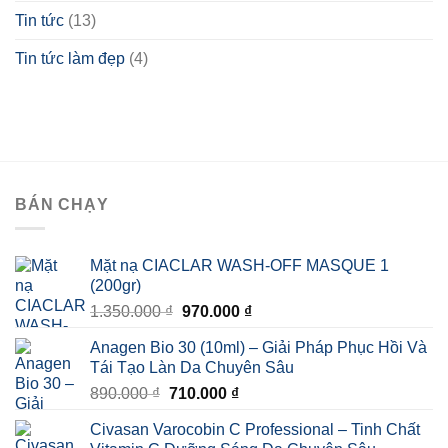
sáng
Tin tức
(13)
bóng,
mịn
Tin tức làm đẹp
(4)
màng
BÁN CHẠY
Mặt nạ CIACLAR WASH-OFF MASQUE 1
(200gr)
Giá
Giá
1.350.000
₫
970.000
₫
gốc
hiện
Anagen Bio 30 (10ml) – Giải Pháp Phục Hồi Và
là:
tại
Tái Tạo Làn Da Chuyên Sâu
1.350.000 ₫.
là:
Giá
Giá
890.000
₫
710.000
₫
970.000 ₫.
gốc
hiện
Civasan Varocobin C Professional – Tinh Chất
là:
tại