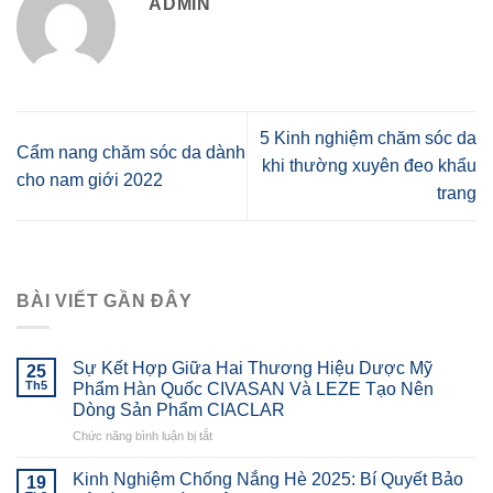
ADMIN
5 Kinh nghiệm chăm sóc da
Cẩm nang chăm sóc da dành
khi thường xuyên đeo khẩu
cho nam giới 2022
trang
BÀI VIẾT GẦN ĐÂY
Sự Kết Hợp Giữa Hai Thương Hiệu Dược Mỹ
25
Th5
Phẩm Hàn Quốc CIVASAN Và LEZE Tạo Nên
Dòng Sản Phẩm CIACLAR
ở
Chức năng bình luận bị tắt
Sự
Kết
Kinh Nghiệm Chống Nắng Hè 2025: Bí Quyết Bảo
19
Hợp