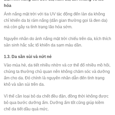
hóa
Ánh nắng mặt trời với tia UV tác động đến làn da không
chỉ khiến da bị rám nắng (dân gian thường gọi là đen da)
mà còn gây ra tình trạng lão hóa sớm.
Nguyên nhân do ánh nắng mặt trời chiếu trên da, kích thích
sản sinh hắc sắc tố khiến da sạm màu dần.
1.3. Da sần sùi và nứt nẻ
Vào mùa hè, da tiết nhiều nhờn và cơ thể đổ nhiều mồ hôi,
chúng ta thường chủ quan nên không chăm sóc và dưỡng
ẩm cho da. Đó chính là nguyên nhân dẫn đến tình trạng
khô và sần sùi trên da.
Vì thế cần loại bỏ da chết đều đặn, đồng thời không được
bỏ qua bước dưỡng ẩm. Dưỡng ẩm tốt cũng giúp kiềm
chế da tiết dầu quá mức.