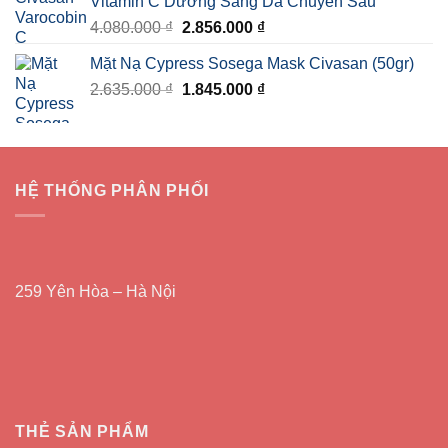
Vitamin C Dưỡng Sáng Da Chuyên Sâu
890.000 ₫.
là:
Giá
Giá
4.080.000
₫
2.856.000
₫
710.000 ₫.
gốc
hiện
Mặt Nạ Cypress Sosega Mask Civasan (50gr)
là:
tại
Giá
Giá
2.635.000
₫
4.080.000 ₫.
1.845.000
₫
là:
gốc
hiện
2.856.000 ₫.
là:
tại
2.635.000 ₫.
là:
1.845.000 ₫.
HỆ THỐNG PHÂN PHỐI
259 Yên Hòa – Hà Nội
THẺ SẢN PHẨM