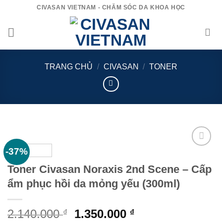
Bỏ
CIVASAN VIETNAM - CHĂM SÓC DA KHOA HỌC
qua
nội
dung
TRANG CHỦ
/
CIVASAN
/
TONER
-37%
Add to
wishlist
Toner Civasan Noraxis 2nd Scene – Cấp
ẩm phục hồi da mỏng yếu (300ml)
Giá
Giá
2.140.000
1.350.000
₫
₫