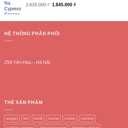
Giá
Giá
2.635.000
₫
4.080.000 ₫.
1.845.000
₫
là:
gốc
hiện
2.856.000 ₫.
là:
tại
2.635.000 ₫.
là:
1.845.000 ₫.
HỆ THỐNG PHÂN PHỐI
259 Yên Hòa – Hà Nội
THẺ SẢN PHẨM
anagen
bio
bio30
ciaclar
combo
cushion
cushion compact
damage booster
damage solution