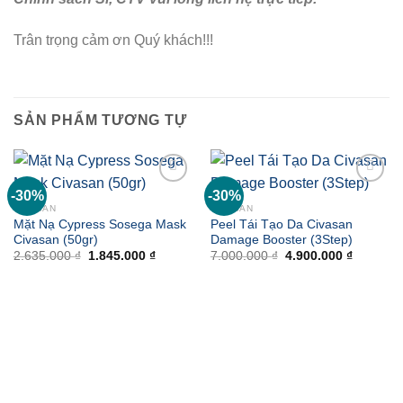
Trân trọng cảm ơn Quý khách!!!
SẢN PHẨM TƯƠNG TỰ
-30%
-30%
Add to
Add to
wishlist
wishlist
CIVASAN
CIVASAN
Mặt Nạ Cypress Sosega Mask
Peel Tái Tạo Da Civasan
Civasan (50gr)
Damage Booster (3Step)
Giá
Giá
Giá
Giá
2.635.000
₫
1.845.000
₫
7.000.000
₫
4.900.000
₫
gốc
hiện
gốc
hiện
là:
tại
là:
tại
2.635.000 ₫.
là:
7.000.000 ₫.
là:
1.845.000 ₫.
4.900.00