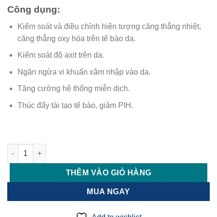
gốc
hiện
Công dụng:
là:
tại
2.140.000 ₫.
là:
Kiểm soát và điều chỉnh hiện tượng căng thẳng nhiệt,
1.350.000 ₫.
căng thẳng oxy hóa trên tế bào da.
Kiểm soát độ axit trên da.
Ngăn ngừa vi khuẩn xâm nhập vào da.
Tăng cường hệ thống miễn dịch.
Thúc đẩy tái tạo tế bào, giảm PIH.
Toner Civasan Noraxis 2nd Scene – Cấp ẩm phục hồi da mỏng 
THÊM VÀO GIỎ HÀNG
MUA NGAY