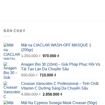
BÁN CHẠY
Mặt nạ CIACLAR WASH-OFF MASQUE 1
(200gr)
Giá
Giá
1.350.000
₫
970.000
₫
gốc
hiện
Anagen Bio 30 (10ml) – Giải Pháp Phục Hồi Và
là:
tại
Tái Tạo Làn Da Chuyên Sâu
1.350.000 ₫.
là:
Giá
Giá
890.000
₫
710.000
₫
970.000 ₫.
gốc
hiện
Civasan Varocobin C Professional – Tinh Chất
là:
tại
Vitamin C Dưỡng Sáng Da Chuyên Sâu
890.000 ₫.
là:
Giá
Giá
4.080.000
₫
2.856.000
₫
710.000 ₫.
gốc
hiện
Mặt Nạ Cypress Sosega Mask Civasan (50gr)
là:
tại