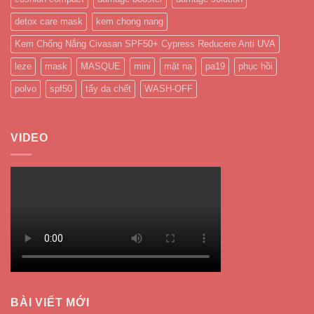
detox care mask
kem chong nang
Kem Chống Nắng Civasan SPF50+ Cypress Reducere Anti UVA
leze
mask
MASQUE
mini
mặt nạ
pa19
phục hồi
polvo
spf50
tẩy da chết
WASH-OFF
VIDEO
BÀI VIẾT MỚI