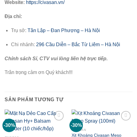
Website:
https://civasan.vn/
Địa chỉ:
Trụ sở:
Tân Lập – Đan Phượng – Hà Nội
Chi nhánh:
296 Cầu Diễn – Bắc Từ Liêm – Hà Nội
Chính sách Sỉ, CTV vui lòng liên hệ trực tiếp.
Trân trọng cảm ơn Quý khách!!!
SẢN PHẨM TƯƠNG TỰ
-30%
-30%
Add to
Add to
wishlist
wishlist
CIVASAN
Xịt Khoáng Civasan Meso