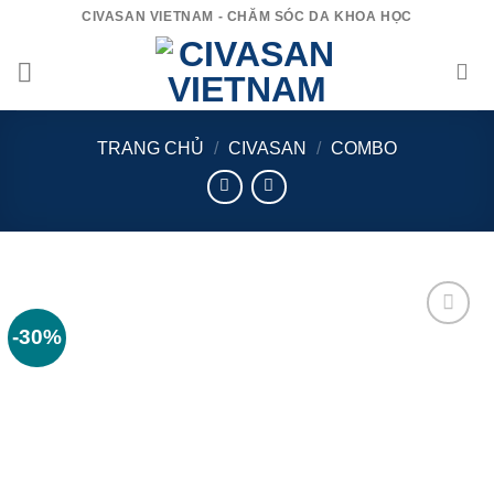
Bỏ
CIVASAN VIETNAM - CHĂM SÓC DA KHOA HỌC
qua
nội
dung
TRANG CHỦ
/
CIVASAN
/
COMBO
-30%
Add to
wishlist