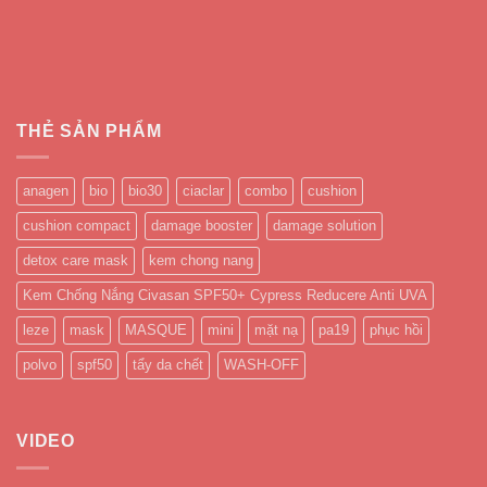
THẺ SẢN PHẨM
anagen
bio
bio30
ciaclar
combo
cushion
cushion compact
damage booster
damage solution
detox care mask
kem chong nang
Kem Chống Nắng Civasan SPF50+ Cypress Reducere Anti UVA
leze
mask
MASQUE
mini
mặt nạ
pa19
phục hồi
polvo
spf50
tẩy da chết
WASH-OFF
VIDEO