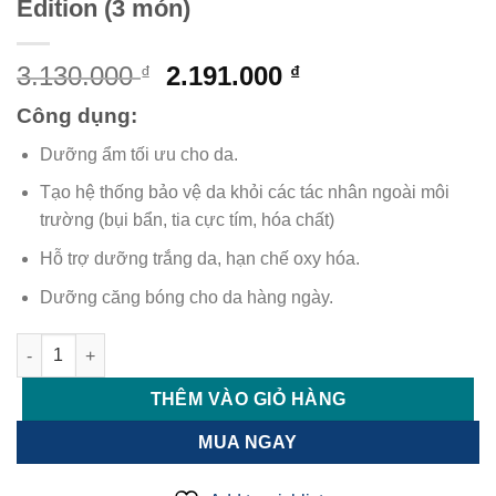
Edition (3 món)
Giá
Giá
3.130.000
2.191.000
₫
₫
gốc
hiện
Công dụng:
là:
tại
3.130.000 ₫.
là:
Dưỡng ẩm tối ưu cho da.
2.191.000 ₫.
Tạo hệ thống bảo vệ da khỏi các tác nhân ngoài môi
trường (bụi bẩn, tia cực tím, hóa chất)
Hỗ trợ dưỡng trắng da, hạn chế oxy hóa.
Dưỡng căng bóng cho da hàng ngày.
Bộ Kem Dưỡng Da Civasan Fireman Edition (3 món) số lượng
THÊM VÀO GIỎ HÀNG
MUA NGAY