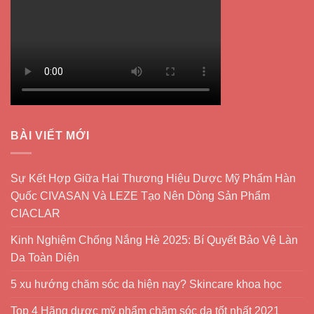
BÀI VIẾT MỚI
Sự Kết Hợp Giữa Hai Thương Hiệu Dược Mỹ Phẩm Hàn
Quốc CIVASAN Và LEZE Tạo Nên Dòng Sản Phẩm
CIACLAR
Kinh Nghiệm Chống Nắng Hè 2025: Bí Quyết Bảo Vệ Làn
Da Toàn Diện
5 xu hướng chăm sóc da hiện nay? Skincare khoa học
Top 4 Hãng dược mỹ phẩm chăm sóc da tốt nhất 2021