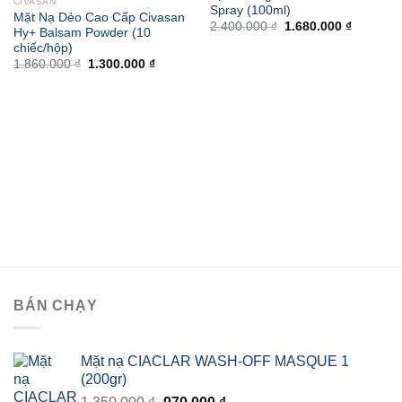
CIVASAN
Spray (100ml)
Mặt Nạ Dẻo Cao Cấp Civasan
Giá
Giá
2.400.000
₫
1.680.000
₫
Hy+ Balsam Powder (10
gốc
hiện
chiếc/hộp)
là:
tại
2.400.000 ₫.
là:
Giá
Giá
1.860.000
₫
1.300.000
₫
1.680.00
gốc
hiện
là:
tại
1.860.000 ₫.
là:
1.300.000 ₫.
BÁN CHẠY
Mặt nạ CIACLAR WASH-OFF MASQUE 1
(200gr)
Giá
Giá