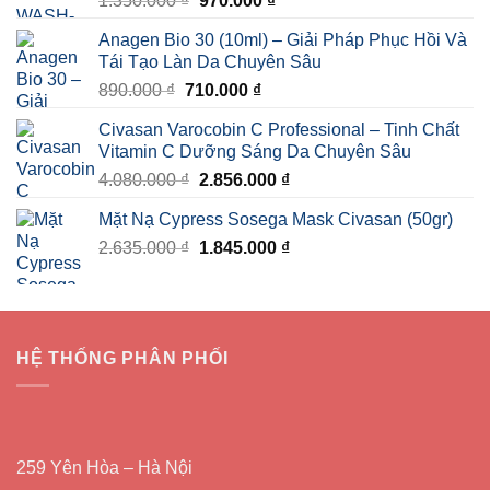
1.350.000
₫
970.000
₫
gốc
hiện
Anagen Bio 30 (10ml) – Giải Pháp Phục Hồi Và
là:
tại
Tái Tạo Làn Da Chuyên Sâu
1.350.000 ₫.
là:
Giá
Giá
890.000
₫
710.000
₫
970.000 ₫.
gốc
hiện
Civasan Varocobin C Professional – Tinh Chất
là:
tại
Vitamin C Dưỡng Sáng Da Chuyên Sâu
890.000 ₫.
là:
Giá
Giá
4.080.000
₫
2.856.000
₫
710.000 ₫.
gốc
hiện
Mặt Nạ Cypress Sosega Mask Civasan (50gr)
là:
tại
Giá
Giá
2.635.000
₫
4.080.000 ₫.
1.845.000
₫
là:
gốc
hiện
2.856.000 ₫.
là:
tại
2.635.000 ₫.
là:
1.845.000 ₫.
HỆ THỐNG PHÂN PHỐI
259 Yên Hòa – Hà Nội