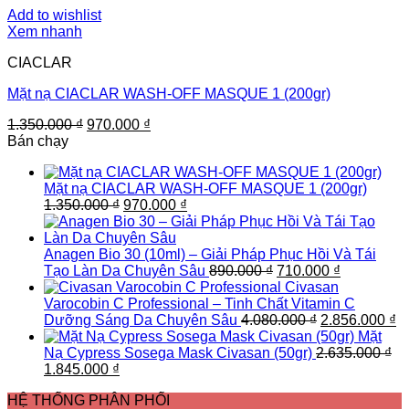
Add to wishlist
Xem nhanh
CIACLAR
Mặt nạ CIACLAR WASH-OFF MASQUE 1 (200gr)
Giá
Giá
1.350.000
₫
970.000
₫
gốc
hiện
Bán chạy
là:
tại
1.350.000 ₫.
là:
Mặt nạ CIACLAR WASH-OFF MASQUE 1 (200gr)
970.000 ₫.
Giá
Giá
1.350.000
₫
970.000
₫
gốc
hiện
là:
tại
1.350.000 ₫.
là:
Anagen Bio 30 (10ml) – Giải Pháp Phục Hồi Và Tái
970.000 ₫.
Giá
Giá
Tạo Làn Da Chuyên Sâu
890.000
₫
710.000
₫
gốc
hiện
Civasan
là:
tại
Varocobin C Professional – Tinh Chất Vitamin C
890.000 ₫.
Giá
là:
G
Dưỡng Sáng Da Chuyên Sâu
4.080.000
₫
2.856.000
₫
gốc
710.000 ₫.
h
Mặt
là:
tạ
Nạ Cypress Sosega Mask Civasan (50gr)
2.635.000
₫
Giá
Giá
4.080.000 ₫.
là
1.845.000
₫
gốc
hiện
2.
HỆ THỐNG PHÂN PHỐI
là:
tại