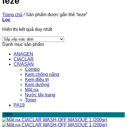
leze
Trang chủ
/
Sản phẩm được gắn thẻ “leze”
Lọc
Hiển thị kết quả duy nhất
Danh mục sản phẩm
ANAGEN
CIACLAR
CIVASAN
Combo
Kem chống nắng
Kem điều trị
Kem dưỡng
Mặt nạ
Nước tẩy trang
Toner
PA19
-28%