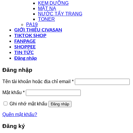
KEM DƯỠNG
MẶT NẠ
NƯỚC TẨY TRANG
TONER
PA19
GIỚI THIỆU CIVASAN
TIKTOK SHOP
FANPAGE
SHOPPEE
TIN TỨC
Đăng nhập
Đăng nhập
Bắt
Tên tài khoản hoặc địa chỉ email
*
buộc
Bắt
Mật khẩu
*
buộc
Ghi nhớ mật khẩu
Đăng nhập
Quên mật khẩu?
Đăng ký