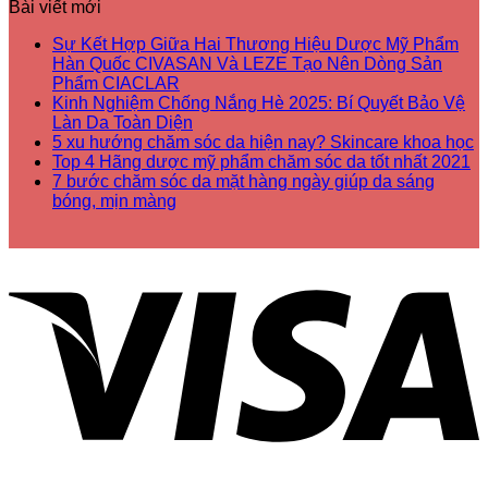
Bài viết mới
Sự Kết Hợp Giữa Hai Thương Hiệu Dược Mỹ Phẩm
Hàn Quốc CIVASAN Và LEZE Tạo Nên Dòng Sản
Phẩm CIACLAR
Kinh Nghiệm Chống Nắng Hè 2025: Bí Quyết Bảo Vệ
Làn Da Toàn Diện
5 xu hướng chăm sóc da hiện nay? Skincare khoa học
Top 4 Hãng dược mỹ phẩm chăm sóc da tốt nhất 2021
7 bước chăm sóc da mặt hàng ngày giúp da sáng
bóng, mịn màng