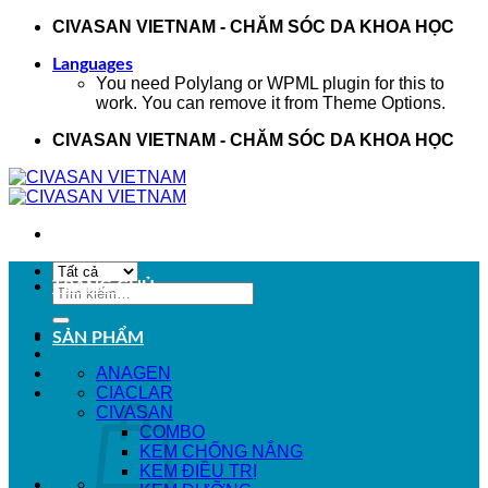
Bỏ
CIVASAN VIETNAM - CHĂM SÓC DA KHOA HỌC
qua
nội
Languages
You need Polylang or WPML plugin for this to
dung
work. You can remove it from Theme Options.
CIVASAN VIETNAM - CHĂM SÓC DA KHOA HỌC
TRANG CHỦ
Tìm
kiếm:
SẢN PHẨM
ANAGEN
CIACLAR
CIVASAN
COMBO
KEM CHỐNG NẮNG
KEM ĐIỀU TRỊ