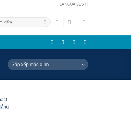
LANGUAGES
m:
 to
list