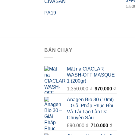
SPF
CIVASAN
1.50
PA19
BÁN CHẠY
Mặt nạ CIACLAR
WASH-OFF MASQUE
1 (200gr)
Giá
Giá
1.350.000
₫
970.000
₫
gốc
hiện
Anagen Bio 30 (10ml)
là:
tại
– Giải Pháp Phục Hồi
1.350.000 ₫.
là:
Và Tái Tạo Làn Da
970.000 
Chuyên Sâu
Giá
Giá
890.000
₫
710.000
₫
gốc
hiện