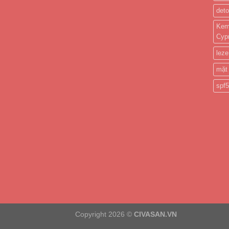
det
Kem
Cyp
leze
mặt
spf
Copyright 2026 ©
CIVASAN.VN