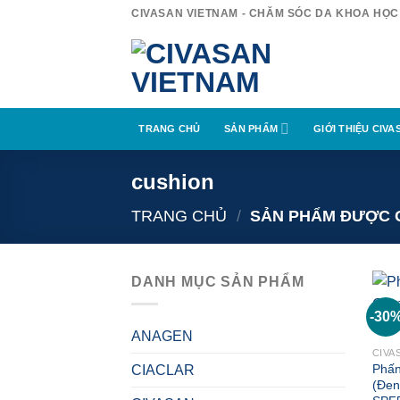
Bỏ
CIVASAN VIETNAM - CHĂM SÓC DA KHOA HỌC
qua
nội
dung
TRANG CHỦ
SẢN PHẨM
GIỚI THIỆU CIVA
cushion
TRANG CHỦ
/
SẢN PHẨM ĐƯỢC G
DANH MỤC SẢN PHẨM
-30
ANAGEN
CIVA
Phấn
CIACLAR
(Đen