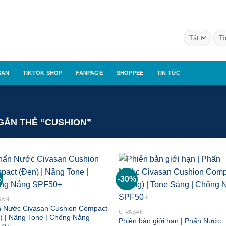
Tìm
kiế
SAN
TIKTOK SHOP
FANPAGE
SHOPPEE
TIN TỨC
ẮN THẺ “CUSHION”
%
-30%
Add to
Add
wishlist
wish
SAN
 Nước Civasan Cushion Compact
CIVASAN
) | Nâng Tone | Chống Nắng
Phiên bản giới hạn | Phấn Nước