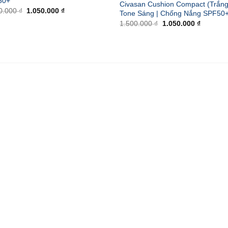
50+
Civasan Cushion Compact (Trắng
Giá
Giá
0.000
₫
1.050.000
₫
Tone Sáng | Chống Nắng SPF50
gốc
hiện
Giá
Giá
1.500.000
₫
1.050.000
₫
là:
tại
gốc
hiện
1.500.000 ₫.
là:
là:
tại
1.050.000 ₫.
1.500.000 ₫.
là:
1.050.00
₫.