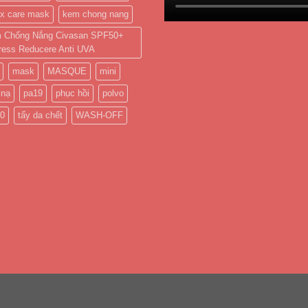
ox care mask
kem chong nang
 Chống Nắng Civasan SPF50+
ress Reducere Anti UVA
mask
MASQUE
mini
 nạ
pa19
phục hồi
polvo
50
tẩy da chết
WASH-OFF