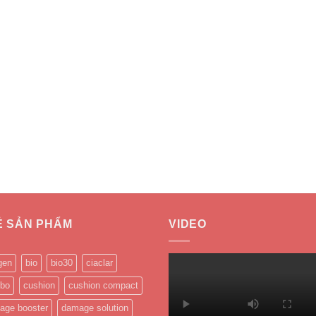
Ẻ SẢN PHẨM
VIDEO
gen
bio
bio30
ciaclar
bo
cushion
cushion compact
age booster
damage solution