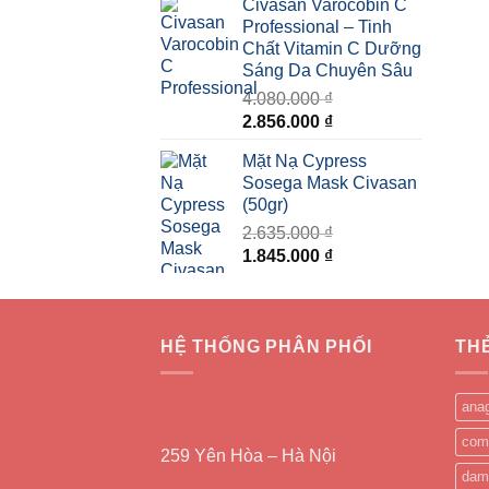
Civasan Varocobin C
là:
tại
Professional – Tinh
890.000 ₫.
là:
Chất Vitamin C Dưỡng
710.000 ₫.
Sáng Da Chuyên Sâu
4.080.000
₫
Giá
Giá
2.856.000
₫
gốc
hiện
Mặt Nạ Cypress
là:
tại
Sosega Mask Civasan
4.080.000 ₫.
là:
(50gr)
2.856.000 ₫.
2.635.000
₫
Giá
Giá
1.845.000
₫
gốc
hiện
là:
tại
2.635.000 ₫.
là:
HỆ THỐNG PHÂN PHỐI
1.845.000 ₫.
TH
ana
com
259 Yên Hòa – Hà Nội
dam