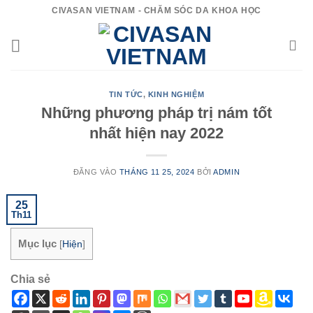
Bỏ
CIVASAN VIETNAM - CHĂM SÓC DA KHOA HỌC
qua
nội
dung
TIN TỨC
,
KINH NGHIỆM
Những phương pháp trị nám tốt
nhất hiện nay 2022
ĐĂNG VÀO
THÁNG 11 25, 2024
BỞI
ADMIN
25
Th11
Mục lục
[
Hiện
]
Chia sẻ