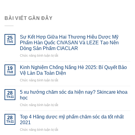
BÀI VIẾT GẦN ĐÂY
Sự Kết Hợp Giữa Hai Thương Hiệu Dược Mỹ
25
Th5
Phẩm Hàn Quốc CIVASAN Và LEZE Tạo Nên
Dòng Sản Phẩm CIACLAR
ở
Chức năng bình luận bị tắt
Sự
Kết
Kinh Nghiệm Chống Nắng Hè 2025: Bí Quyết Bảo
19
Hợp
Th8
Vệ Làn Da Toàn Diện
Giữa
ở
Chức năng bình luận bị tắt
Hai
Kinh
Thương
Nghiệm
Hiệu
5 xu hướng chăm sóc da hiện nay? Skincare khoa
28
Chống
Dược
Th11
học
Nắng
Mỹ
ở
Chức năng bình luận bị tắt
Hè
Phẩm
5
2025:
Hàn
xu
Bí
Top 4 Hãng dược mỹ phẩm chăm sóc da tốt nhất
Quốc
28
hướng
Quyết
Th11
2021
CIVASAN
chăm
Bảo
Và
ở
Chức năng bình luận bị tắt
sóc
Vệ
LEZE
Top