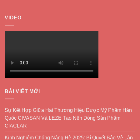
VIDEO
BÀI VIẾT MỚI
Sự Kết Hợp Giữa Hai Thương Hiệu Dược Mỹ Phẩm Hàn
Quốc CIVASAN Và LEZE Tạo Nên Dòng Sản Phẩm
CIACLAR
Kinh Nghiệm Chống Nắng Hè 2025: Bí Quyết Bảo Vệ Làn