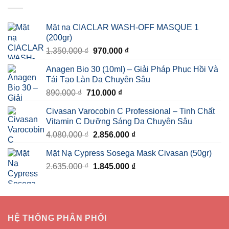
Mặt nạ CIACLAR WASH-OFF MASQUE 1
(200gr)
Giá
Giá
1.350.000
₫
970.000
₫
gốc
hiện
Anagen Bio 30 (10ml) – Giải Pháp Phục Hồi Và
là:
tại
Tái Tạo Làn Da Chuyên Sâu
1.350.000 ₫.
là:
Giá
Giá
890.000
₫
710.000
₫
970.000 ₫.
gốc
hiện
Civasan Varocobin C Professional – Tinh Chất
là:
tại
Vitamin C Dưỡng Sáng Da Chuyên Sâu
890.000 ₫.
là:
Giá
Giá
4.080.000
₫
2.856.000
₫
710.000 ₫.
gốc
hiện
Mặt Nạ Cypress Sosega Mask Civasan (50gr)
là:
tại
Giá
Giá
2.635.000
₫
4.080.000 ₫.
1.845.000
₫
là:
gốc
hiện
2.856.000 ₫.
là:
tại
2.635.000 ₫.
là:
1.845.000 ₫.
HỆ THỐNG PHÂN PHỐI