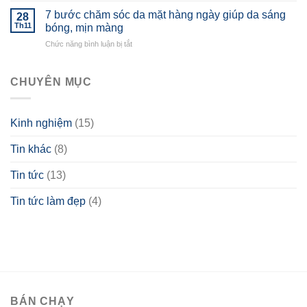
da
Làn
Tạo
4
hiện
7 bước chăm sóc da mặt hàng ngày giúp da sáng
Da
28
Nên
Hãng
nay?
Th11
bóng, mịn màng
Toàn
Dòng
dược
Skincare
Diện
Sản
ở
Chức năng bình luận bị tắt
mỹ
khoa
Phẩm
7
phẩm
học
CIACLAR
bước
chăm
chăm
CHUYÊN MỤC
sóc
sóc
da
da
tốt
mặt
nhất
Kinh nghiệm
(15)
hàng
2021
ngày
Tin khác
(8)
giúp
da
sáng
Tin tức
(13)
bóng,
mịn
Tin tức làm đẹp
(4)
màng
BÁN CHẠY