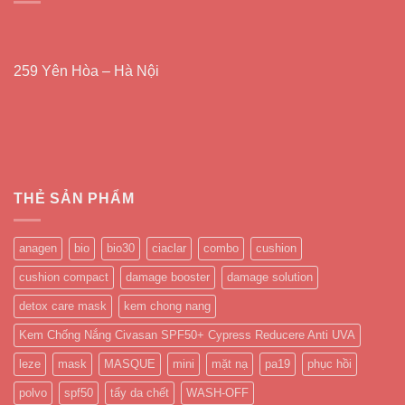
259 Yên Hòa – Hà Nội
THẺ SẢN PHẨM
anagen
bio
bio30
ciaclar
combo
cushion
cushion compact
damage booster
damage solution
detox care mask
kem chong nang
Kem Chống Nắng Civasan SPF50+ Cypress Reducere Anti UVA
leze
mask
MASQUE
mini
mặt nạ
pa19
phục hồi
polvo
spf50
tẩy da chết
WASH-OFF