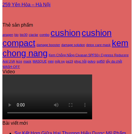
259 Yên Hòa – Hà Nội
Thẻ sản phẩm
cushion
cushion
anagen
bio
bio30
ciaclar
combo
compact
kem
damage booster
damage solution
detox care mask
chong nang
Kem Chống Nắng Civasan SPF50+ Cypress Reducere
Anti UVA
leze
mask
MASQUE
mini
mặt nạ
pa19
phục hồi
polvo
spf50
tẩy da chết
WASH-OFF
Video
Bài viết mới
Sự Kết Hợp Giữa Hai Thương Hiệu Dược Mỹ Phẩm