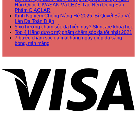
Hàn Quốc CIVASAN Và LEZE Tạo Nên Dòng Sản
Phẩm CIACLAR
Kinh Nghiệm Chống Nắng Hè 2025: Bí Quyết Bảo Vệ
Làn Da Toàn Diện
5 xu hướng chăm sóc da hiện nay? Skincare khoa học
Top 4 Hãng dược mỹ phẩm chăm sóc da tốt nhất 2021
7 bước chăm sóc da mặt hàng ngày giúp da sáng
bóng, mịn màng