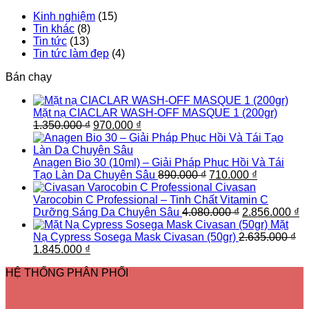
học
chăm
chăm
Sản
Kinh nghiệm
(15)
sóc
sóc
Phẩm
Tin khác
(8)
da
da
CIACLAR
Tin tức
(13)
tốt
mặt
Tin tức làm đẹp
(4)
nhất
hàng
2021
ngày
Bán chạy
giúp
da
sáng
Mặt nạ CIACLAR WASH-OFF MASQUE 1 (200gr)
bóng,
Giá
Giá
1.350.000
₫
970.000
₫
mịn
gốc
hiện
màng
là:
tại
1.350.000 ₫.
là:
Anagen Bio 30 (10ml) – Giải Pháp Phục Hồi Và Tái
970.000 ₫.
Giá
Giá
Tạo Làn Da Chuyên Sâu
890.000
₫
710.000
₫
gốc
hiện
Civasan
là:
tại
Varocobin C Professional – Tinh Chất Vitamin C
890.000 ₫.
Giá
là:
G
Dưỡng Sáng Da Chuyên Sâu
4.080.000
₫
2.856.000
₫
gốc
710.000 ₫.
h
Mặt
là:
tạ
Nạ Cypress Sosega Mask Civasan (50gr)
2.635.000
₫
Giá
Giá
4.080.000 ₫.
là
1.845.000
₫
gốc
hiện
2.
HỆ THỐNG PHÂN PHỐI
là:
tại
2.635.000 ₫.
là:
1.845.000 ₫.