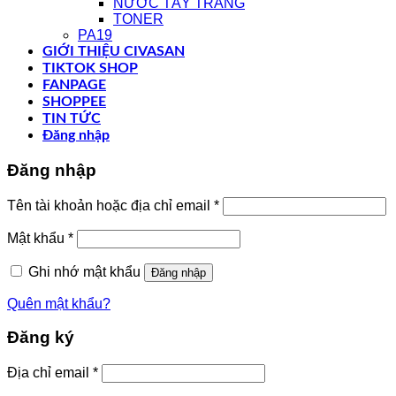
NƯỚC TẨY TRANG
TONER
PA19
GIỚI THIỆU CIVASAN
TIKTOK SHOP
FANPAGE
SHOPPEE
TIN TỨC
Đăng nhập
Đăng nhập
Bắt
Tên tài khoản hoặc địa chỉ email
*
buộc
Bắt
Mật khẩu
*
buộc
Ghi nhớ mật khẩu
Đăng nhập
Quên mật khẩu?
Đăng ký
Bắt
Địa chỉ email
*
buộc