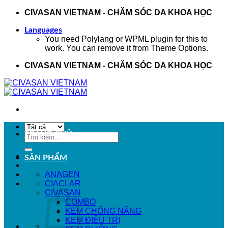
Bỏ
CIVASAN VIETNAM - CHĂM SÓC DA KHOA HỌC
qua
nội
Languages
You need Polylang or WPML plugin for this to
dung
work. You can remove it from Theme Options.
CIVASAN VIETNAM - CHĂM SÓC DA KHOA HỌC
TRANG CHỦ
Tìm
kiếm:
SẢN PHẨM
ANAGEN
CIACLAR
CIVASAN
COMBO
KEM CHỐNG NẮNG
KEM ĐIỀU TRỊ