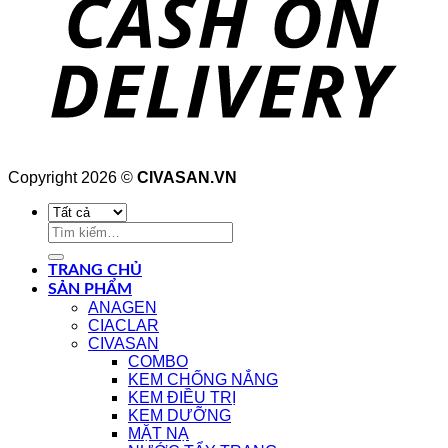
Copyright 2026 ©
CIVASAN.VN
Tìm
kiếm:
TRANG CHỦ
SẢN PHẨM
ANAGEN
CIACLAR
CIVASAN
COMBO
KEM CHỐNG NẮNG
KEM ĐIỀU TRỊ
KEM DƯỠNG
MẶT NẠ