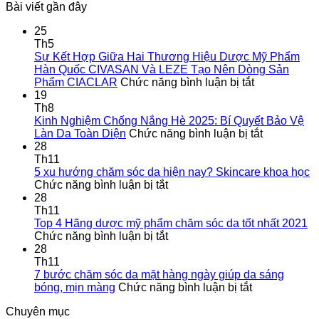
Bài viết gần đây
25
Th5
Sự Kết Hợp Giữa Hai Thương Hiệu Dược Mỹ Phẩm
Hàn Quốc CIVASAN Và LEZE Tạo Nên Dòng Sản
ở
Phẩm CIACLAR
Chức năng bình luận bị tắt
Sự
19
Kết
Th8
Hợp
Kinh Nghiệm Chống Nắng Hè 2025: Bí Quyết Bảo Vệ
Giữa
ở
Làn Da Toàn Diện
Chức năng bình luận bị tắt
Hai
Kinh
28
Thương
Nghiệm
Th11
Hiệu
Chống
5 xu hướng chăm sóc da hiện nay? Skincare khoa học
ở
Dược
Nắng
Chức năng bình luận bị tắt
5
Mỹ
Hè
28
xu
Phẩm
2025:
Th11
hướng
Hàn
Bí
Top 4 Hãng dược mỹ phẩm chăm sóc da tốt nhất 2021
chăm
ở
Quốc
Quyết
Chức năng bình luận bị tắt
sóc
Top
CIVASAN
Bảo
28
da
4
Và
Vệ
Th11
hiện
Hãng
LEZE
Làn
7 bước chăm sóc da mặt hàng ngày giúp da sáng
nay?
dược
ở
Tạo
Da
bóng, mịn màng
Chức năng bình luận bị tắt
Skincare
mỹ
7
Nên
Toàn
Chuyên mục
khoa
phẩm
bước
Dòng
Diện