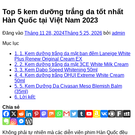
Top 5 kem dưỡng trắng da tốt nhất
Hàn Quốc tại Việt Nam 2023
Đăng vào
Tháng 11 28, 2024
Tháng 5 25, 2026
bởi
admin
Mục lục
1.
1. Kem dưỡng trắng da mặt ban đêm Laneige White
Plus Renew Original Cream EX
2.
2. Kem dưỡng trắng da mặt 3CE White Milk Cream
3.
3. Kem Dabo Speed Whitening 50ml
4.
4. Kem dưỡng trắng OHUI Extreme White Cream
50ml
5.
5. Kem Dưỡng Da Civasan Meso Blemish Balm
(35ml)
6.
Lời kết:
Chia sẻ
Không phải tự nhiên mà các diễn viên phim Hàn Quốc đều